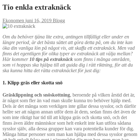
Tio enkla extraknäck
Ekonomen
juni 16, 2019
Blogg
Om du behöver tjäna lite extra, antingen tillfälligt eller under en
längre period, är det bästa sättet att göra detta på, om du inte kan
öka din vanliga lön på något vis, att skaffa ett extraknäck. Men vad
finns det egentligen för olika typer av extraknäck att välja mellan?
Här kommer
10 tips på extraknäck
som finns i många områden,
som vi hoppas ska hjälpa till att guida dig i rätt riktning, för att du
ska kunna hitta det rätta extraknäcket för just dig:
1. Klipp gräs eller skotta snö
Gräsklippning och snöskottning
, beroende på vilken årstid det är,
är något som fler än vad man skulle kunna tro behöver hjälp med.
Dels är det många som verkligen inte gillar dessa sysslor, och därför
hellre ser att någon annan utför dem åt dem, sedan finns det även de
som inte riktigt har tid till att klippa gräs och skotta snö, och det
finns även äldre människor som helt enkelt inte kan utföra sådana
sysslor själv, alla dessa grupper kan vara potentiella kunder för dig.
Många hittar personer som man kan hjälpa med dessa sysslor genom
att helt enkelt fråga runt i närområdet där man bor, men man kan