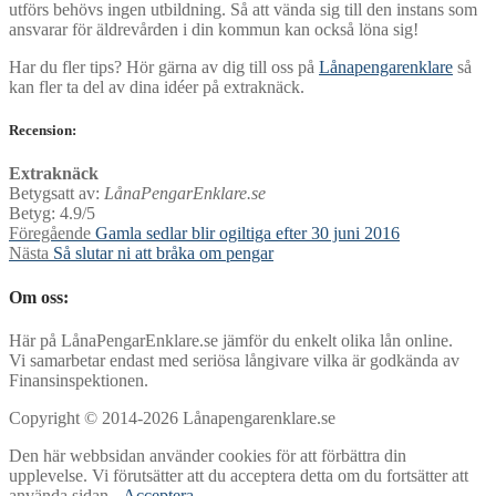
utförs behövs ingen utbildning. Så att vända sig till den instans som
ansvarar för äldrevården i din kommun kan också löna sig!
Har du fler tips? Hör gärna av dig till oss på
Lånapengarenklare
så
kan fler ta del av dina idéer på extraknäck.
Recension:
Extraknäck
Betygsatt av:
LånaPengarEnklare.se
Betyg: 4.9/5
Inläggsnavigering
Föregående
Föregående
Gamla sedlar blir ogiltiga efter 30 juni 2016
Nästa
inlägg:
Nästa
Så slutar ni att bråka om pengar
inlägg:
Om oss:
Här på LånaPengarEnklare.se jämför du enkelt olika lån online.
Vi samarbetar endast med seriösa långivare vilka är godkända av
Finansinspektionen.
Copyright © 2014-2026 Lånapengarenklare.se
Den här webbsidan använder cookies för att förbättra din
upplevelse. Vi förutsätter att du acceptera detta om du fortsätter att
använda sidan.
Acceptera