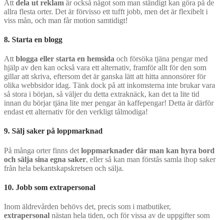
Att
dela ut reklam
är också något som man ständigt kan göra på de
allra flesta orter. Det är förvisso ett tufft jobb, men det är flexibelt i
viss mån, och man får motion samtidigt!
8. Starta en blogg
Att
blogga eller starta en hemsida
och försöka tjäna pengar med
hjälp av den kan också vara ett alternativ, framför allt för den som
gillar att skriva, eftersom det är ganska lätt att hitta annonsörer för
olika webbsidor idag. Tänk dock på att inkomsterna inte brukar vara
så stora i början, så väljer du detta extraknäck, kan det ta lite tid
innan du börjar tjäna lite mer pengar än kaffepengar! Detta är därför
endast ett alternativ för den verkligt tålmodiga!
9. Sälj saker på loppmarknad
På många orter finns det
loppmarknader där man kan hyra bord
och sälja sina egna saker
, eller så kan man förstås samla ihop saker
från hela bekantskapskretsen och sälja.
10. Jobb som extrapersonal
Inom äldrevården behövs det, precis som i matbutiker,
extrapersonal
nästan hela tiden, och för vissa av de uppgifter som