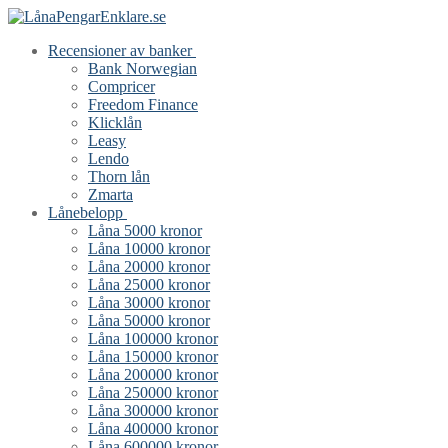
Hoppa
Meny
Stäng
till
Recensioner av banker
innehåll
Bank Norwegian
Compricer
Freedom Finance
Klicklån
Leasy
Lendo
Thorn lån
Zmarta
Lånebelopp
Låna 5000 kronor
Låna 10000 kronor
Låna 20000 kronor
Låna 25000 kronor
Låna 30000 kronor
Låna 50000 kronor
Låna 100000 kronor
Låna 150000 kronor
Låna 200000 kronor
Låna 250000 kronor
Låna 300000 kronor
Låna 400000 kronor
Låna 600000 kronor