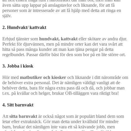
även sätta upp lappar på anslagstavlor och liknande, för att få
personer som är intresserade av att få hjälp med detta att ringa en
själv.
2. Hundvakt/ kattvakt
Erbjud tjänster som
hundvakt, kattvakt
eller skötare av andra djur.
Perfekt för djurvännen, men på mindre orter kan det vara svårt att
hitta så pass många kunder att man kan tjäna pengar på detta
regelbundet. Passar därför bäst för den som bor på en lite större ort.
3. Jobba i kiosk
Hör med
matbutiker och kiosker
och liknande i ditt närområde om
de behöver extra personal. Det är nämligen väldigt vanligt att de
behöver detta, bara för några extra pass då och då, och jobbar man
t.ex. på kvällar och helger, brukar OB-tilläggen vara riktigt bra!
4. Sitt barnvakt
Att
sitta barnvakt
är också något som är populärt bland dem som
letar efter extraknäck. Gör man detta under kvällstid för mindre
barn, brukar det nämligen inte vara ett så krävande jobb, men