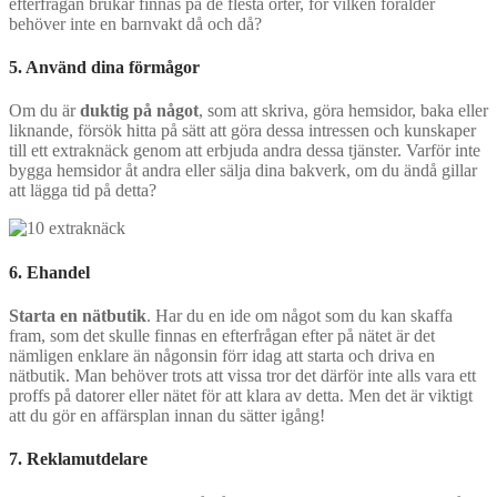
efterfrågan brukar finnas på de flesta orter, för vilken förälder
behöver inte en barnvakt då och då?
5. Använd dina förmågor
Om du är
duktig på något
, som att skriva, göra hemsidor, baka eller
liknande, försök hitta på sätt att göra dessa intressen och kunskaper
till ett extraknäck genom att erbjuda andra dessa tjänster. Varför inte
bygga hemsidor åt andra eller sälja dina bakverk, om du ändå gillar
att lägga tid på detta?
6. Ehandel
Starta en nätbutik
. Har du en ide om något som du kan skaffa
fram, som det skulle finnas en efterfrågan efter på nätet är det
nämligen enklare än någonsin förr idag att starta och driva en
nätbutik. Man behöver trots att vissa tror det därför inte alls vara ett
proffs på datorer eller nätet för att klara av detta. Men det är viktigt
att du gör en affärsplan innan du sätter igång!
7. Reklamutdelare