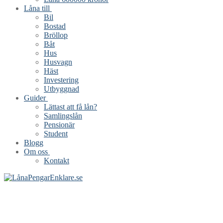
Låna till
Bil
Bostad
Bröllop
Båt
Hus
Husvagn
Häst
Investering
Utbyggnad
Guider
Lättast att få lån?
Samlingslån
Pensionär
Student
Blogg
Om oss
Kontakt