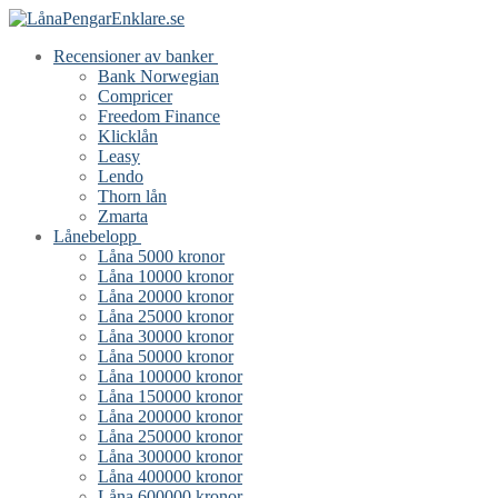
Hoppa
Meny
Stäng
till
Recensioner av banker
innehåll
Bank Norwegian
Compricer
Freedom Finance
Klicklån
Leasy
Lendo
Thorn lån
Zmarta
Lånebelopp
Låna 5000 kronor
Låna 10000 kronor
Låna 20000 kronor
Låna 25000 kronor
Låna 30000 kronor
Låna 50000 kronor
Låna 100000 kronor
Låna 150000 kronor
Låna 200000 kronor
Låna 250000 kronor
Låna 300000 kronor
Låna 400000 kronor
Låna 600000 kronor