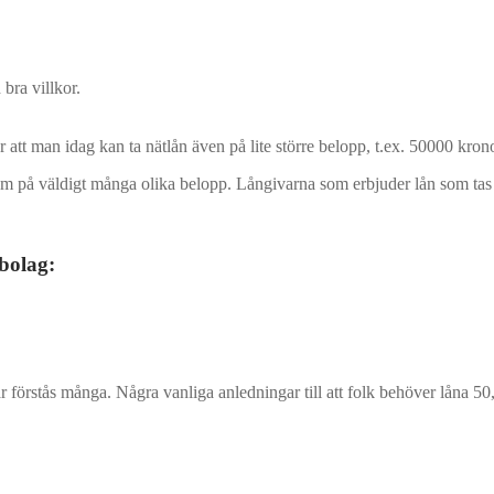
bra villkor.
 att man idag kan ta nätlån även på lite större belopp, t.ex. 50000 krono
dem på väldigt många olika belopp. Långivarna som erbjuder lån som tas
bolag:
g är förstås många. Några vanliga anledningar till att folk behöver låna 