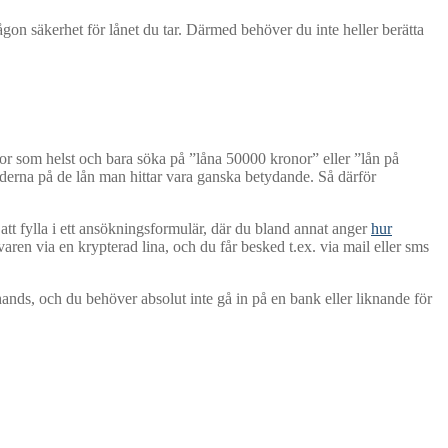
någon säkerhet för lånet du tar. Därmed behöver du inte heller berätta
tor som helst och bara söka på ”låna 50000 kronor” eller ”lån på
erna på de lån man hittar vara ganska betydande. Så därför
att fylla i ett ansökningsformulär, där du bland annat anger
hur
aren via en krypterad lina, och du får besked t.ex. via mail eller sms
l hands, och du behöver absolut inte gå in på en bank eller liknande för