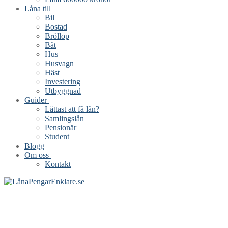
Låna till
Bil
Bostad
Bröllop
Båt
Hus
Husvagn
Häst
Investering
Utbyggnad
Guider
Lättast att få lån?
Samlingslån
Pensionär
Student
Blogg
Om oss
Kontakt