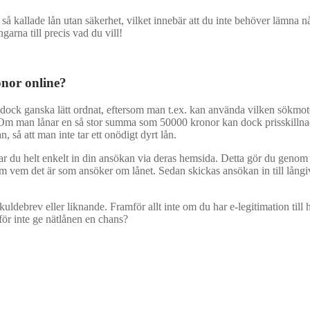
m så kallade lån utan säkerhet, vilket innebär att du inte behöver lämna 
garna till precis vad du vill!
onor online?
är dock ganska lätt ordnat, eftersom man t.ex. kan använda vilken sökmo
 Om man lånar en så stor summa som 50000 kronor kan dock prisskillnad
 så att man inte tar ett onödigt dyrt lån.
ar du helt enkelt in din ansökan via deras hemsida. Detta gör du genom 
 om vem det är som ansöker om lånet. Sedan skickas ansökan in till långiv
 skuldebrev eller liknande. Framför allt inte om du har e-legitimation til
rför inte ge nätlånen en chans?