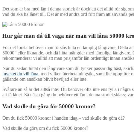
Det som är bra med lån i denna storlek är dock att det alltid rör sig o
vad du ska ha lånet till. Det är med andra ord fritt fram att använda pen
Hur går man då till väga när man vill låna 50000 kr
För det första behöver man förstås hitta en lämplig långivare. Detta 
50000” eller liknande, och då hitta mängder med lämpliga långivare.
rekommenderar vi alltid att man prisjämför lån ordentligt innan ansökan,
När du sedan hittat den långivare som du tycker passar dig bäst, skick
mycket du vill låna
, med vilken återbetalningstid, samt lite uppgifter
gällande om ansökan blivit beviljad eller inte.
Svårare än så är det alltså inte! Du behöver ofta inte ens fylla i några
att få lånet. Så nästa gång du behöver ett lån i denna storleksklass; va
Vad skulle du göra för 50000 kronor?
Om du fick 50000 kronor i handen idag – vad skulle du göra då?
Vad skulle du göra om du fick 50000 kronor?