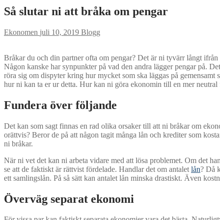
Så slutar ni att bråka om pengar
Ekonomen
juli 10, 2019
Blogg
Bråkar du och din partner ofta om pengar? Det är ni tyvärr långt ifrån 
Någon kanske har synpunkter på vad den andra lägger pengar på. Det k
röra sig om dispyter kring hur mycket som ska läggas på gemensamt sp
hur ni kan ta er ur detta. Hur kan ni göra ekonomin till en mer neutral
Fundera över följande
Det kan som sagt finnas en rad olika orsaker till att ni bråkar om ekon
orättvis? Beror de på att någon tagit många lån och krediter som kosta
ni bråkar.
När ni vet det kan ni arbeta vidare med att lösa problemet. Om det hand
se att de faktiskt är rättvist fördelade. Handlar det om antalet
lån
? Då k
ett samlingslån. På så sätt kan antalet lån minska drastiskt. Även kos
Överväg separat ekonomi
För vissa par kan faktiskt separata ekonomier vara det bästa. Naturli