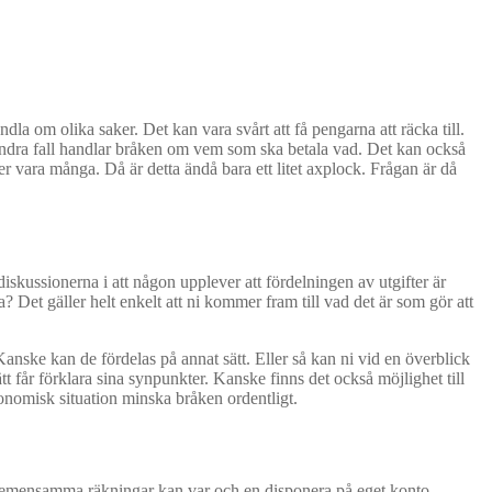
la om olika saker. Det kan vara svårt att få pengarna att räcka till.
andra fall handlar bråken om vem som ska betala vad. Det kan också
vara många. Då är detta ändå bara ett litet axplock. Frågan är då
iskussionerna i att någon upplever att fördelningen av utgifter är
 Det gäller helt enkelt att ni kommer fram till vad det är som gör att
Kanske kan de fördelas på annat sätt. Eller så kan ni vid en överblick
sätt får förklara sina synpunkter. Kanske finns det också möjlighet till
konomisk situation minska bråken ordentligt.
er gemensamma räkningar kan var och en disponera på eget konto.