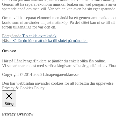
Genom att ha separat ekonomi minskar bråken om vad pengarna används 
sparande ändå om man vill. Var och en kan även ha sitt eget sparande. D
Om ni vill ha separat ekonomi men ändå ha ett gemensamt matkonto gå
konto som ni använder till just matinköp. På det sättet kan ni se till at
förblir tillgängliga för var och en.
Inläggsnavigering
Föregående
Föregående
Tio enkla extraknäck
Nästa
inlägg:
Nästa
Så får du lönen att räcka till slutet på månaden
inlägg:
Om oss:
Här på LånaPengarEnklare.se jämför du enkelt olika lån online.
Vi samarbetar endast med seriösa långivare vilka är godkända av Fina
Copyright © 2014-2026 Lånapengarenklare.se
Den här webbsidan använder cookies för att förbättra din upplevelse. Vi
Privacy & Cookies Policy
Stäng
Privacy Overview