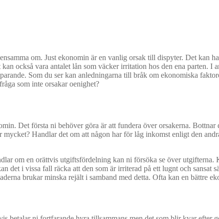
ensamma om. Just ekonomin är en vanlig orsak till dispyter. Det kan hand
an också vara antalet lån som väcker irritation hos den ena parten. I 
arande. Som du ser kan anledningarna till bråk om ekonomiska faktorer 
 fråga som inte orsakar oenighet?
omin. Det första ni behöver göra är att fundera över orsakerna. Bottnar d
r mycket? Handlar det om att någon har för låg inkomst enligt den andra?
lar om en orättvis utgiftsfördelning kan ni försöka se över utgifterna. 
an det i vissa fall räcka att den som är irriterad på ett lugnt och sansat 
tnaderna brukar minska rejält i samband med detta. Ofta kan en bättre e
gtvis betalar ni fortfarande hyra tillsammans men det som blir kvar eft