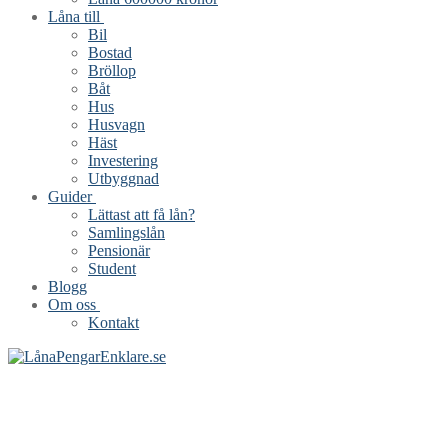
Låna till
Bil
Bostad
Bröllop
Båt
Hus
Husvagn
Häst
Investering
Utbyggnad
Guider
Lättast att få lån?
Samlingslån
Pensionär
Student
Blogg
Om oss
Kontakt