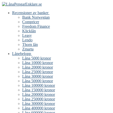
Hoppa
Meny
Stäng
till
Recensioner av banker
innehåll
Bank Norwegian
Compricer
Freedom Finance
Klicklån
Leasy
Lendo
Thorn lån
Zmarta
Lånebelopp
Låna 5000 kronor
Låna 10000 kronor
Låna 20000 kronor
Låna 25000 kronor
Låna 30000 kronor
Låna 50000 kronor
Låna 100000 kronor
Låna 150000 kronor
Låna 200000 kronor
Låna 250000 kronor
Låna 300000 kronor
Låna 400000 kronor
Låna 600000 kronor