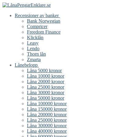
Hoppa
Meny
Stäng
till
Recensioner av banker
innehåll
Bank Norwegian
Compricer
Freedom Finance
Klicklån
Leasy
Lendo
Thorn lån
Zmarta
Lånebelopp
Låna 5000 kronor
Låna 10000 kronor
Låna 20000 kronor
Låna 25000 kronor
Låna 30000 kronor
Låna 50000 kronor
Låna 100000 kronor
Låna 150000 kronor
Låna 200000 kronor
Låna 250000 kronor
Låna 300000 kronor
Låna 400000 kronor
Låna 600000 kronor