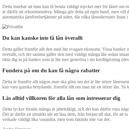
Detta innebär att man kan få betala väldigt mycket mer för lånet om man 
är därför att rekommendera. Många gör detta på egen hand, men vill du 
automatiska jämförelsetjänster på nätet, där olika lånealternativ listas i 
Du kan kanske inte få lån överallt
Detta gäller framför allt den med lite svagare ekonomi. Vissa banker s
överallt, och det samma gäller den med väldigt många lån sedan innan, el
rikta dig in på banker som är lite mer generösa i sin kreditgivning (des
Fundera på om du kan få några rabatter
Detta är framför allt någon man ska göra om det är lite större lånesu
kan vara ganska betydande, framför allt om man tar ett större lån. Så
Läs alltid villkoren för alla lån som intresserar dig
Detta tycker förstås många är jättetråkigt, och det kan därför vara någ
Det är därför en utmärkt ide att läsa dem, från början till slut, för at
verkade väldigt lika varandra, men som faktiskt inte var det.