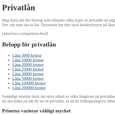
Privatlån
Idag finns det fler företag som erbjuder olika typer av privatlån än nå
förr, när man ska ta lån. Dessutom har den stora konkurrensen på lånema
[adservice-comparison-feed]
Belopp för privatlån
Låna 5000 kronor
Låna 10000 kronor
Låna 20000 kronor
Låna 25000 kronor
Låna 30000 kronor
Låna 50000 kronor
Låna 100000 kronor
Låna 200000 kronor
Samtidigt innebär dock det stora utbud av olika långivare på privatlån
du ska tänka på när du tar ett privatlån, så att du förhoppningsvis hitta
Priserna varierar väldigt mycket