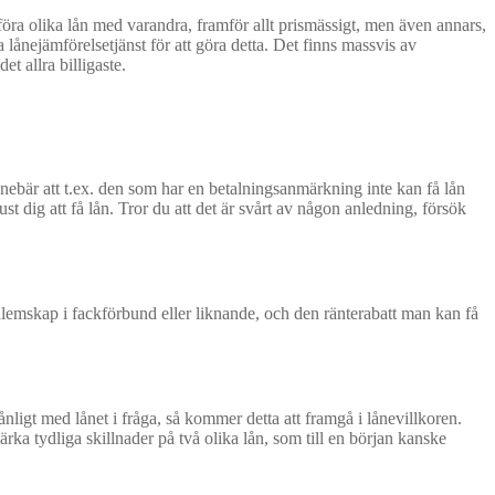
ämföra olika lån med varandra, framför allt prismässigt, men även annars,
lånejämförelsetjänst för att göra detta. Det finns massvis av
et allra billigaste.
nnebär att t.ex. den som har en betalningsanmärkning inte kan få lån
st dig att få lån. Tror du att det är svårt av någon anledning, försök
dlemskap i fackförbund eller liknande, och den ränterabatt man kan få
nligt med lånet i fråga, så kommer detta att framgå i lånevillkoren.
ärka tydliga skillnader på två olika lån, som till en början kanske