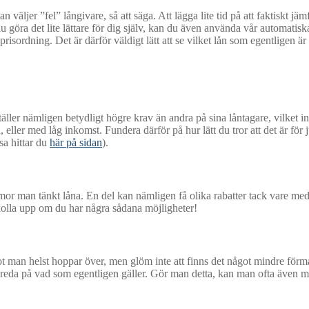
väljer ”fel” långivare, så att säga. Att lägga lite tid på att faktiskt j
göra det lite lättare för dig själv, kan du även använda vår automatiska 
prisordning. Det är därför väldigt lätt att se vilket lån som egentligen är d
täller nämligen betydligt högre krav än andra på sina låntagare, vilket i
ler med låg inkomst. Fundera därför på hur lätt du tror att det är för ju
sa hittar du
här på sidan
).
mmor man tänkt låna. En del kan nämligen få olika rabatter tack vare me
 kolla upp om du har några sådana möjligheter!
ot man helst hoppar över, men glöm inte att finns det något mindre förmå
t ta reda på vad som egentligen gäller. Gör man detta, kan man ofta även m