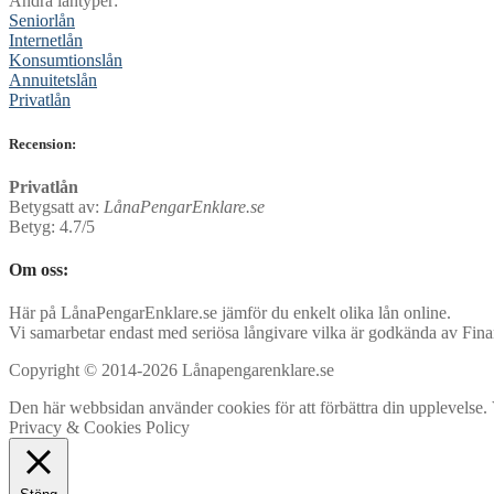
Andra låntyper:
Seniorlån
Internetlån
Konsumtionslån
Annuitetslån
Privatlån
Recension:
Privatlån
Betygsatt av:
LånaPengarEnklare.se
Betyg:
4.7/5
Om oss:
Här på LånaPengarEnklare.se jämför du enkelt olika lån online.
Vi samarbetar endast med seriösa långivare vilka är godkända av Fina
Copyright © 2014-2026 Lånapengarenklare.se
Den här webbsidan använder cookies för att förbättra din upplevelse. Vi
Privacy & Cookies Policy