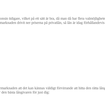
gonsin tidigare, vilket på ett sätt är bra, då man då har flera valmöjligh
rknaden drivit ner priserna på privatlån, så lån är idag förhållandevis b
emarknaden att det kan kännas väldigt förvirrande att hitta den rätta lå
r den bästa långivaren för just dig: