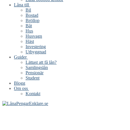
Låna till
Bil
Bostad
Bröllop
Båt
Hus
Husvagn
Häst
Investering
Utbyggnad
Guider
Lättast att få lån?
Samlingslån
Pensionär
Student
Blogg
Om oss
Kontakt