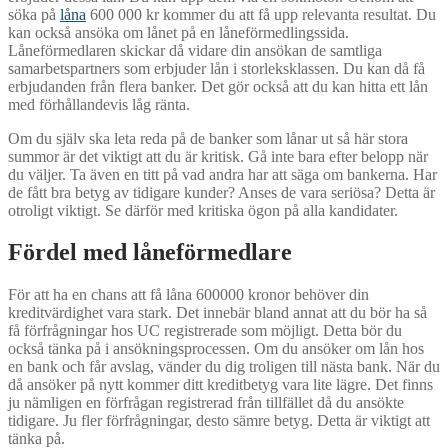
söka på
låna
600 000 kr kommer du att få upp relevanta resultat. Du
kan också ansöka om lånet på en låneförmedlingssida.
Låneförmedlaren skickar då vidare din ansökan de samtliga
samarbetspartners som erbjuder lån i storleksklassen. Du kan då få
erbjudanden från flera banker. Det gör också att du kan hitta ett lån
med förhållandevis låg ränta.
Om du själv ska leta reda på de banker som lånar ut så här stora
summor är det viktigt att du är kritisk. Gå inte bara efter belopp när
du väljer. Ta även en titt på vad andra har att säga om bankerna. Har
de fått bra betyg av tidigare kunder? Anses de vara seriösa? Detta är
otroligt viktigt. Se därför med kritiska ögon på alla kandidater.
Fördel med låneförmedlare
För att ha en chans att få låna 600000 kronor behöver din
kreditvärdighet vara stark. Det innebär bland annat att du bör ha så
få förfrågningar hos UC registrerade som möjligt. Detta bör du
också tänka på i ansökningsprocessen. Om du ansöker om lån hos
en bank och får avslag, vänder du dig troligen till nästa bank. När du
då ansöker på nytt kommer ditt kreditbetyg vara lite lägre. Det finns
ju nämligen en förfrågan registrerad från tillfället då du ansökte
tidigare. Ju fler förfrågningar, desto sämre betyg. Detta är viktigt att
tänka på.