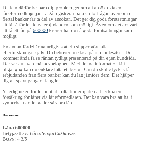
Du kan därför bespara dig problem genom att ansöka via en
låneförmedlingstjänst. Då registrerar bara en förfrågan även om ett
flertal banker får ta del av ansökan. Det ger dig goda förutsättningar
att få så fördelaktiga erbjudanden som möjligt. Även om det är svårt
att få ett lån på
600000
kronor har du så goda förutsättningar som
möjligt.
En annan fördel är naturligtvis att du slipper göra alla
efterforskningar själv. Du behöver inte läsa på om räntesatser. Du
kommer ändå få se räntan tydligt presenterad på din egen kundsida.
Där ser du även månadsbeloppen. Med denna information lätt
tillgänglig kan du enklare fatta ett beslut. Om du skulle lyckas få
erbjudanden från flera banker kan du lätt jämföra dem. Det hjälper
dig att spara pengar i längden.
Ytterligare en fördel är att du ofta blir erbjuden att teckna en
försäkring för lånet via låneförmedlaren. Det kan vara bra att ha, i
synnerhet när det gäller så stora lån.
Recension:
Låna 600000
Betygsatt av:
LånaPengarEnklare.se
Betyg:
4.3/5